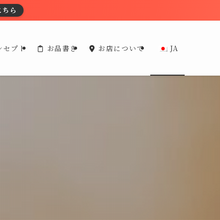
こちら
ンセプト
お品書き
お店について
JA