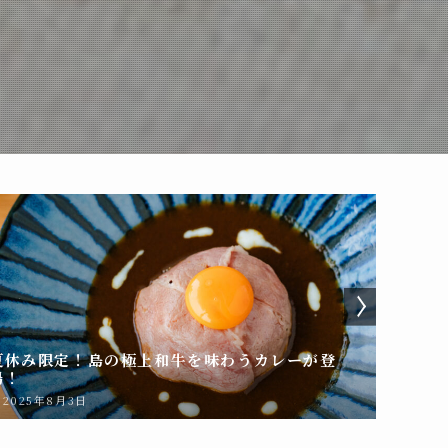
夏休み限定！島の極上和牛を味わうカレーが登
【期間
場！
たっぷ
2025年8月3日
2025