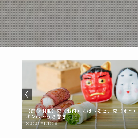
の日に新
【節分限定】鬼（お肉）くは～そと、鬼（オニ
オンは～うち巻き
2025年1月31日